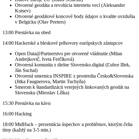
Otvorené geodáta a revolúcia internetu vecí (Aleksander
Kotsev)
Otvorené geodátové koncové body údajov o kvalite ovzdušia
v Belgicku (Olav Peeters)
13:00 Prestávka na obed
14:00 Hackerské a bleskové príhovory európskych zástupcov
Open Data@Partnerstvo pre otvorené vládnutie (Milan
Andrejkovič, Iveta Ferčíková)
Otvorená komunita z dielne Slovensko.digital (Ľubor Illek,
Ján Suchal)
Otvorená smernica INSPIRE z prostredia Česko&Slovenska
(Jitka Faugnerova, Martin Tuchyňa)
Smerom k štandardizácii verejných linkovaných geodát na
Slovensku (Miroslav Líška)
15:30 Prestávka na kávu
16:00 Hacking
18:00 MidHack – prezentácia úspechov a problémov, ktorým čelia
tímy (každý na 3-5 min.)