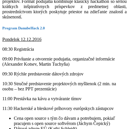
projektov. Formát podujatia kombinuje klasický hackathon so sériou
krátkych inšpiratívnych príspevkov z predmetnej oblasti,
prostredníctvom ktorých poskytuje priestor na zdieľanie znalostí a
skúseností.
Program DanubeHack 2.0
Pondelok 12.12.2016
08:30 Registrácia
09:00 Privítanie a otvorenie podujatia, organizačné informácie
(Alexander Kotsev, Martin Tuchyňa)
09:30 Rýchle predstavenie dátových zdrojov
10:30 Stručné predstavenie projektových myšlienok (2 min. na
osobu – bez PPT prezentácie)
11:00 Prestávka na kávu a vytváranie tímov
11:30 Hackerské a bleskové príhovory európskych zástupcov
Cena open source s tým čo dávam a potrebujem, pokiaľ
pracujem s open source softvérom (Jáchym Čepický)
Dátové zdroje EÚ (Kathi Schleidt)