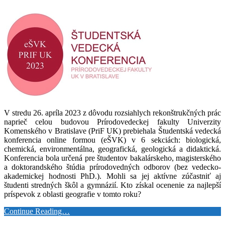
V stredu 26. apríla 2023 z dôvodu rozsiahlych rekonštrukčných prác
naprieč celou budovou Prírodovedeckej fakulty Univerzity
Komenského v Bratislave (PriF UK) prebiehala Študentská vedecká
konferencia online formou (eŠVK) v 6 sekciách: biologická,
chemická, environmentálna, geografická, geologická a didaktická.
Konferencia bola určená pre študentov bakalárskeho, magisterského
a doktorandského štúdia prírodovedných odborov (bez vedecko-
akademickej hodnosti PhD.). Mohli sa jej aktívne zúčastniť aj
študenti stredných škôl a gymnázií. Kto získal ocenenie za najlepší
príspevok z oblasti geografie v tomto roku?
Continue Reading…