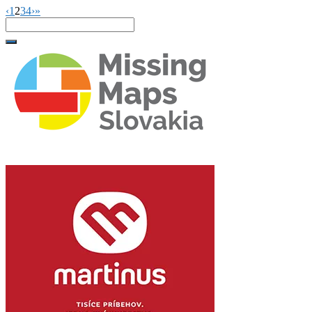
‹
1
2
3
4
›
»
Search
for: