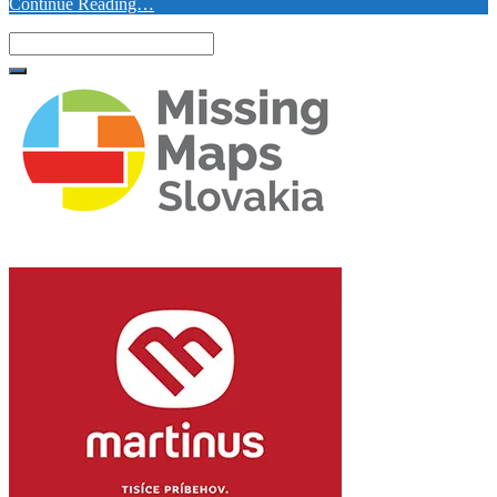
Continue Reading…
Search
for: