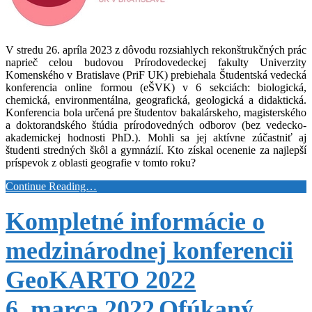
V stredu 26. apríla 2023 z dôvodu rozsiahlych rekonštrukčných prác
naprieč celou budovou Prírodovedeckej fakulty Univerzity
Komenského v Bratislave (PriF UK) prebiehala Študentská vedecká
konferencia online formou (eŠVK) v 6 sekciách: biologická,
chemická, environmentálna, geografická, geologická a didaktická.
Konferencia bola určená pre študentov bakalárskeho, magisterského
a doktorandského štúdia prírodovedných odborov (bez vedecko-
akademickej hodnosti PhD.). Mohli sa jej aktívne zúčastniť aj
študenti stredných škôl a gymnázií. Kto získal ocenenie za najlepší
príspevok z oblasti geografie v tomto roku?
Continue Reading…
Kompletné informácie o
medzinárodnej konferencii
GeoKARTO 2022
6. marca 2022
Ofúkaný