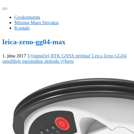
Geokomunita
Missing Maps Slovakia
Kontakt
leica-zeno-gg04-max
1. júna 2017
Výnimočný RTK GNSS prijímač Leica Zeno GG04
umožňuje maximálnu slobodu výberu