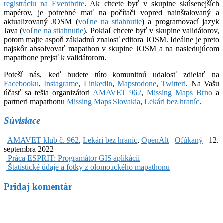
registráciu na Eventbrite
. Ak chcete byť v skupine skúsenejších
mapérov, je potrebné mať na počítači vopred nainštalovaný a
aktualizovaný JOSM (
voľne na stiahnutie
) a programovací jazyk
Java (
voľne na stiahnutie
). Pokiaľ chcete byť v skupine validátorov,
potom majte aspoň základnú znalosť editora JOSM. Ideálne je preto
najskôr absolvovať mapathon v skupine JOSM a na nasledujúcom
mapathone prejsť k validátorom.
Poteší nás, keď budete túto komunitnú udalosť zdielať na
Facebooku
,
Instagrame
,
LinkedIn
,
Mapstodone
,
Twitteri
. Na Vašu
účasť sa tešia organizátori
AMAVET 962
,
Missing Maps Brno
a
partneri mapathonu
Missing Maps Slovakia
,
Lekári bez hraníc
.
Súvisiace
AMAVET klub č. 962
,
Lekári bez hraníc
,
OpenAlt
Ofúkaný
12.
septembra 2022
Post
Práca ESPRIT: Programátor GIS aplikácií
Štatistické údaje a fotky z olomouckého mapathonu
navigation
Pridaj komentár