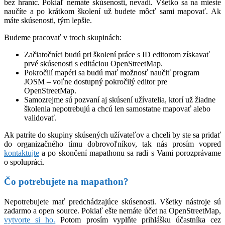
bez hraníc. Pokiaľ nemáte skúsenosti, nevadí. Všetko sa na mieste
naučíte a po krátkom školení už budete môcť sami mapovať. Ak
máte skúsenosti, tým lepšie.
Budeme pracovať v troch skupinách:
Začiatočníci budú pri školení práce s ID editorom získavať
prvé skúsenosti s editáciou OpenStreetMap.
Pokročilí mapéri sa budú mať možnosť naučiť program
JOSM – voľne dostupný pokročilý editor pre
OpenStreetMap.
Samozrejme sú pozvaní aj skúsení užívatelia, ktorí už žiadne
školenia nepotrebujú a chcú len samostatne mapovať alebo
validovať.
Ak patríte do skupiny skúsených užívateľov a chceli by ste sa pridať
do organizačného tímu dobrovoľníkov, tak nás prosím vopred
kontaktujte
a po skončení mapathonu sa radi s Vami porozprávame
o spolupráci.
Čo potrebujete na mapathon?
Nepotrebujete mať predchádzajúce skúsenosti. Všetky nástroje sú
zadarmo a open source. Pokiaľ ešte nemáte účet na OpenStreetMap,
vytvorte si ho.
Potom prosím vyplňte prihlášku účastníka cez