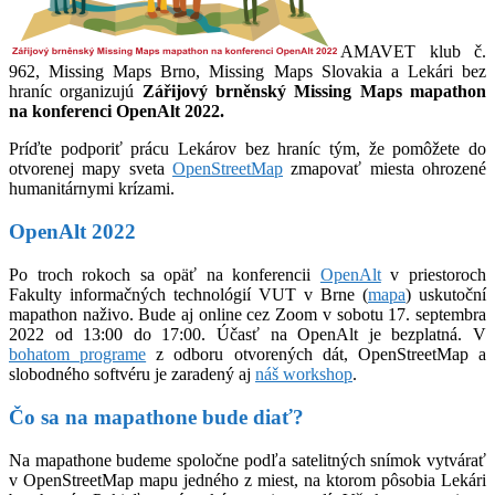
AMAVET klub č.
962, Missing Maps Brno, Missing Maps Slovakia a Lekári bez
hraníc organizujú
Zářijový brněnský Missing Maps mapathon
na konferenci OpenAlt 2022.
Príďte podporiť prácu Lekárov bez hraníc tým, že pomôžete do
otvorenej mapy sveta
OpenStreetMap
zmapovať miesta ohrozené
humanitárnymi krízami.
OpenAlt 2022
Po troch rokoch sa opäť na konferencii
OpenAlt
v priestoroch
Fakulty informačných technológií VUT v Brne (
mapa
) uskutoční
mapathon naživo. Bude aj online cez Zoom v sobotu 17. septembra
2022 od 13:00 do 17:00. Účasť na OpenAlt je bezplatná. V
bohatom programe
z odboru otvorených dát, OpenStreetMap a
slobodného softvéru je zaradený aj
náš workshop
.
Čo sa na mapathone bude diať?
Na mapathone budeme spoločne podľa satelitných snímok vytvárať
v OpenStreetMap mapu jedného z miest, na ktorom pôsobia Lekári