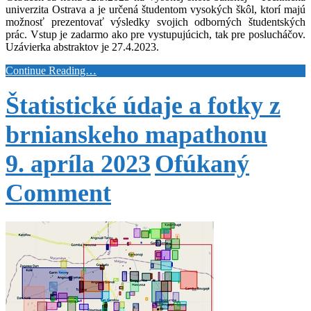
univerzita Ostrava a je určená študentom vysokých škôl, ktorí majú
možnosť prezentovať výsledky svojich odborných študentských
prác. Vstup je zadarmo ako pre vystupujúcich, tak pre poslucháčov.
Uzávierka abstraktov je 27.4.2023.
Continue Reading…
Štatistické údaje a fotky z
brnianskeho mapathonu
9. apríla 2023
Ofúkaný
Comment