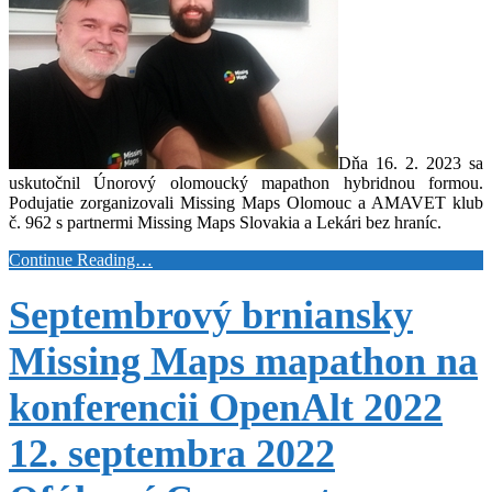
Dňa 16. 2. 2023 sa
uskutočnil Únorový olomoucký mapathon hybridnou formou.
Podujatie zorganizovali Missing Maps Olomouc a AMAVET klub
č. 962 s partnermi Missing Maps Slovakia a Lekári bez hraníc.
Continue Reading…
Septembrový brniansky
Missing Maps mapathon na
konferencii OpenAlt 2022
12. septembra 2022