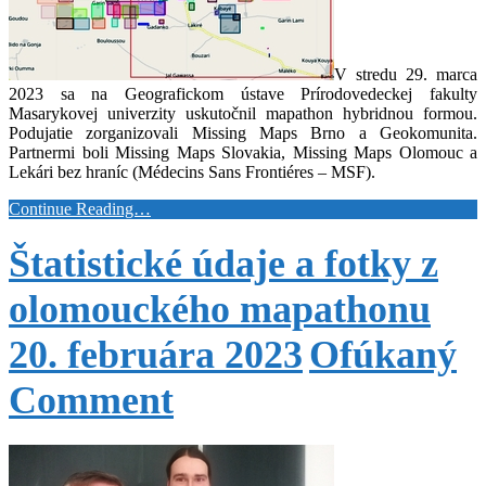
V stredu 29. marca
2023 sa na Geografickom ústave Prírodovedeckej fakulty
Masarykovej univerzity uskutočnil mapathon hybridnou formou.
Podujatie zorganizovali Missing Maps Brno a Geokomunita.
Partnermi boli Missing Maps Slovakia, Missing Maps Olomouc a
Lekári bez hraníc (Médecins Sans Frontiéres – MSF).
Continue Reading…
Štatistické údaje a fotky z
olomouckého mapathonu
20. februára 2023
Ofúkaný
Comment