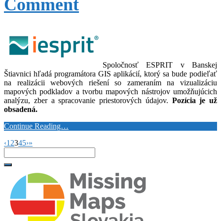
Comment
Spoločnosť ESPRIT v Banskej
Štiavnici hľadá programátora GIS aplikácií, ktorý sa bude podieľať
na realizácii webových riešení so zameraním na vizualizáciu
mapových podkladov a tvorbu mapových nástrojov umožňujúcich
analýzu, zber a spracovanie priestorových údajov.
Pozícia je už
obsadená.
Continue Reading…
‹
1
2
3
4
5
›
»
Search
for: