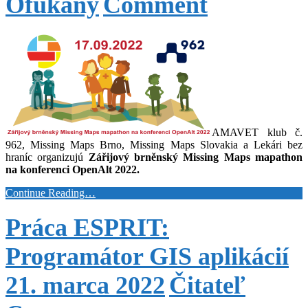
Ofúkaný
Comment
AMAVET klub č.
962, Missing Maps Brno, Missing Maps Slovakia a Lekári bez
hraníc organizujú
Zářijový brněnský Missing Maps mapathon
na konferenci OpenAlt 2022.
Continue Reading…
Práca ESPRIT:
Programátor GIS aplikácií
21. marca 2022
Čitateľ