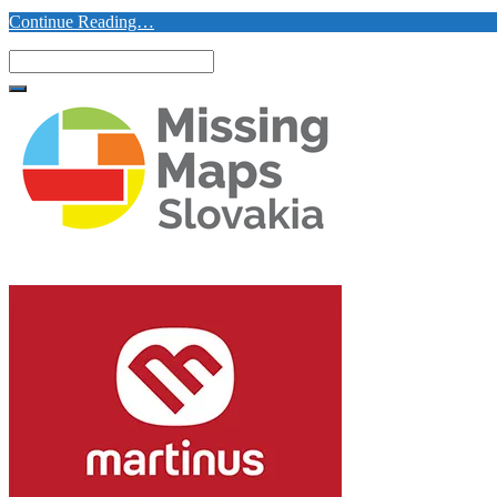
Continue Reading…
Search
for: