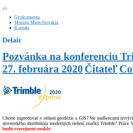
Geokomunita
Missing Maps Slovakia
Kontakt
Delair
Pozvánka na konferenciu Tr
27. februára 2020
Čitateľ
Co
Chcete napredovať v oblasti geodézie a GIS? Ste nadšencami nových 
slovenského distribútora moderných riešení značky Trimble? Práve
budú zverejnené neskôr
.