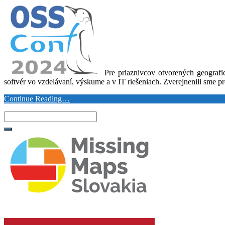
Pre priaznivcov otvorených geograf
softvér vo vzdelávaní, výskume a v IT riešeniach.
Zverejnenili sme p
Continue Reading…
Search
for: